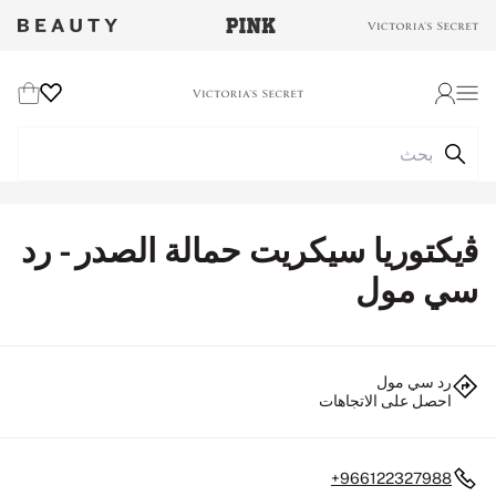
Wishlist
Cart
Login
ﭬيكتوريا سيكريت حمالة الصدر - رد
سي مول
رد سي مول
احصل على الاتجاهات
+966122327988