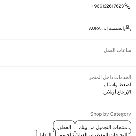
+966122617623
انضممت إلى AURA
ساعات العمل
الخدمات داخل المتجر
اضغط واستلم
الإرجاع أونلاين
Shop by Category
منتجات التجميل من بينك
العطور
البخاخات المعطرة والعناية بالجسم
الهدايا