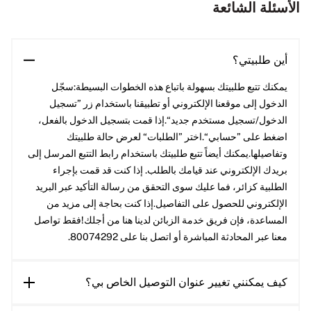
الأسئلة الشائعة
أين طلبيتي؟
يمكنك تتبع طلبيتك بسهولة باتباع هذه الخطوات البسيطة:سجّل
الدخول إلى موقعنا الإلكتروني أو تطبيقنا باستخدام زر ”تسجيل
الدخول/تسجيل مستخدم جديد“.إذا قمت بتسجيل الدخول بالفعل،
اضغط على ”حسابي“.اختر ”الطلبات“ لعرض حالة طلبيتك
وتفاصيلها.يمكنك أيضاً تتبع طلبيتك باستخدام رابط التتبع المرسل إلى
بريدك الإلكتروني عند قيامك بالطلب. إذا كنت قد قمت بإجراء
الطلبية كزائر، فما عليك سوى التحقق من رسالة التأكيد عبر البريد
الإلكتروني للحصول على التفاصيل.إذا كنت بحاجة إلى مزيد من
المساعدة، فإن فريق خدمة الزبائن لدينا هنا من أجلك!فقط تواصل
معنا عبر المحادثة المباشرة أو اتصل بنا على 80074292.
كيف يمكنني تغيير عنوان التوصيل الخاص بي؟